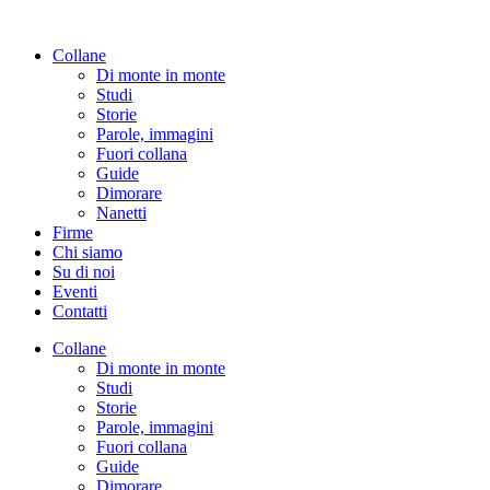
Vai
al
Collane
contenuto
Di monte in monte
Studi
Storie
Parole, immagini
Fuori collana
Guide
Dimorare
Nanetti
Firme
Chi siamo
Su di noi
Eventi
Contatti
Collane
Di monte in monte
Studi
Storie
Parole, immagini
Fuori collana
Guide
Dimorare