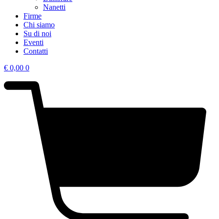
Nanetti
Firme
Chi siamo
Su di noi
Eventi
Contatti
€
0,00
0