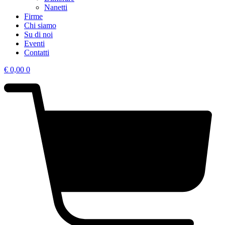
Nanetti
Firme
Chi siamo
Su di noi
Eventi
Contatti
€
0,00
0