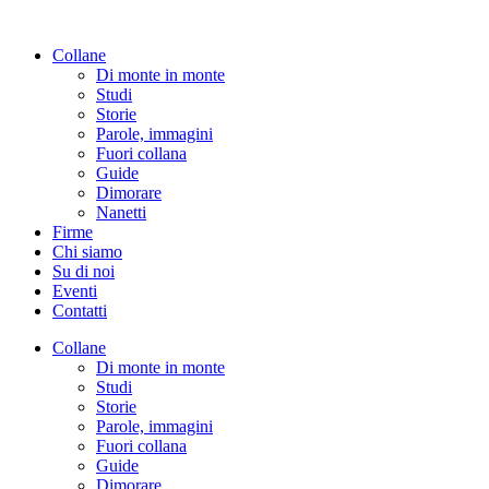
Vai
al
Collane
contenuto
Di monte in monte
Studi
Storie
Parole, immagini
Fuori collana
Guide
Dimorare
Nanetti
Firme
Chi siamo
Su di noi
Eventi
Contatti
Collane
Di monte in monte
Studi
Storie
Parole, immagini
Fuori collana
Guide
Dimorare