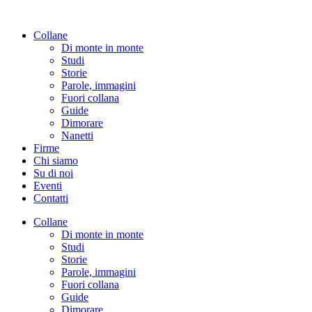
Vai
al
Collane
contenuto
Di monte in monte
Studi
Storie
Parole, immagini
Fuori collana
Guide
Dimorare
Nanetti
Firme
Chi siamo
Su di noi
Eventi
Contatti
Collane
Di monte in monte
Studi
Storie
Parole, immagini
Fuori collana
Guide
Dimorare