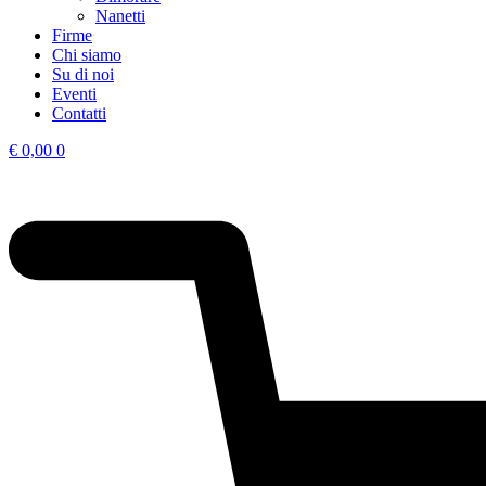
Nanetti
Firme
Chi siamo
Su di noi
Eventi
Contatti
€
0,00
0