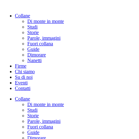
Vai
al
Collane
contenuto
Di monte in monte
Studi
Storie
Parole, immagini
Fuori collana
Guide
Dimorare
Nanetti
Firme
Chi siamo
Su di noi
Eventi
Contatti
Collane
Di monte in monte
Studi
Storie
Parole, immagini
Fuori collana
Guide
Dimorare