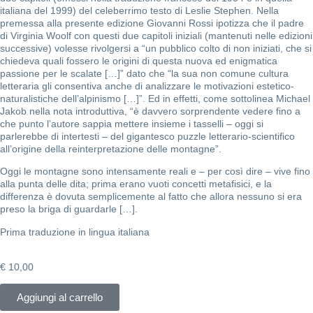
italiana del 1999) del celeberrimo testo di Leslie Stephen. Nella
premessa alla presente edizione Giovanni Rossi ipotizza che il padre
di Virginia Woolf con questi due capitoli iniziali (mantenuti nelle edizioni
successive) volesse rivolgersi a “un pubblico colto di non iniziati, che si
chiedeva quali fossero le origini di questa nuova ed enigmatica
passione per le scalate […]” dato che “la sua non comune cultura
letteraria gli consentiva anche di analizzare le motivazioni estetico-
naturalistiche dell’alpinismo […]”. Ed in effetti, come sottolinea Michael
Jakob nella nota introduttiva, “è davvero sorprendente vedere fino a
che punto l’autore sappia mettere insieme i tasselli – oggi si
parlerebbe di intertesti – del gigantesco puzzle letterario-scientifico
all’origine della reinterpretazione delle montagne”.
Oggi le montagne sono intensamente reali e – per così dire – vive fino
alla punta delle dita; prima erano vuoti concetti metafisici, e la
differenza è dovuta semplicemente al fatto che allora nessuno si era
preso la briga di guardarle […].
Prima traduzione in lingua italiana
€
10,00
Aggiungi al carrello