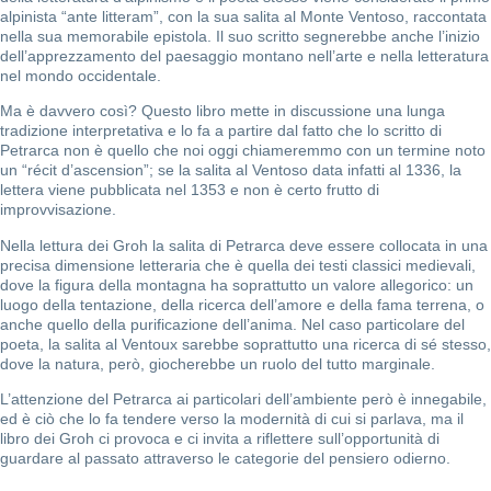
alpinista “ante litteram”, con la sua salita al Monte Ventoso, raccontata
nella sua memorabile epistola. Il suo scritto segnerebbe anche l’inizio
dell’apprezzamento del paesaggio montano nell’arte e nella letteratura
nel mondo occidentale.
Ma è davvero così? Questo libro mette in discussione una lunga
tradizione interpretativa e lo fa a partire dal fatto che lo scritto di
Petrarca non è quello che noi oggi chiameremmo con un termine noto
un “récit d’ascension”; se la salita al Ventoso data infatti al 1336, la
lettera viene pubblicata nel 1353 e non è certo frutto di
improvvisazione.
Nella lettura dei Groh la salita di Petrarca deve essere collocata in una
precisa dimensione letteraria che è quella dei testi classici medievali,
dove la figura della montagna ha soprattutto un valore allegorico: un
luogo della tentazione, della ricerca dell’amore e della fama terrena, o
anche quello della purificazione dell’anima. Nel caso particolare del
poeta, la salita al Ventoux sarebbe soprattutto una ricerca di sé stesso,
dove la natura, però, giocherebbe un ruolo del tutto marginale.
L’attenzione del Petrarca ai particolari dell’ambiente però è innegabile,
ed è ciò che lo fa tendere verso la modernità di cui si parlava, ma il
libro dei Groh ci provoca e ci invita a riflettere sull’opportunità di
guardare al passato attraverso le categorie del pensiero odierno.