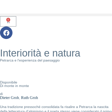
0
Interiorità e natura
Petrarca e l'esperienza del paesaggio
Disponibile
Di monte in monte
di
Dieter Groh
Ruth Groh
,
Una tradizione pressoché consolidata fa risalire a Petrarca la nascita
della letteratura d’alpinismo e il poeta stesso viene considerato il primo