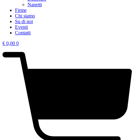
Nanetti
Firme
Chi siamo
Su di noi
Eventi
Contatti
€
0,00
0