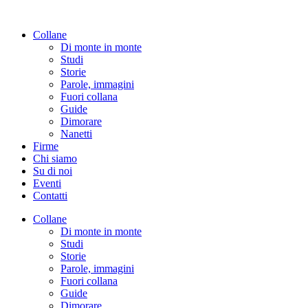
Vai
al
Collane
contenuto
Di monte in monte
Studi
Storie
Parole, immagini
Fuori collana
Guide
Dimorare
Nanetti
Firme
Chi siamo
Su di noi
Eventi
Contatti
Collane
Di monte in monte
Studi
Storie
Parole, immagini
Fuori collana
Guide
Dimorare