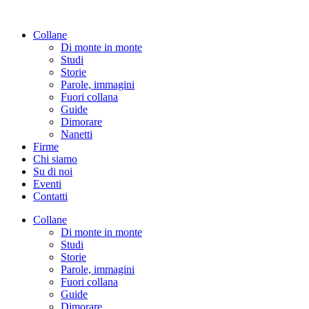
Vai
al
Collane
contenuto
Di monte in monte
Studi
Storie
Parole, immagini
Fuori collana
Guide
Dimorare
Nanetti
Firme
Chi siamo
Su di noi
Eventi
Contatti
Collane
Di monte in monte
Studi
Storie
Parole, immagini
Fuori collana
Guide
Dimorare