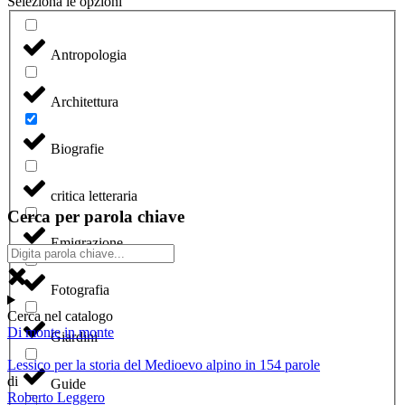
Seleziona le opzioni
Antropologia
Architettura
Biografie
critica letteraria
Cerca per parola chiave
Emigrazione
Fotografia
Cerca nel catalogo
Di monte in monte
Giardini
Lessico per la storia del Medioevo alpino in 154 parole
di
Guide
Roberto Leggero