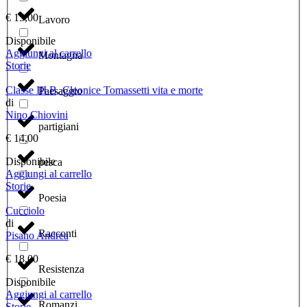
€
15,00
Lavoro
Disponibile
Aggiungi al carrello
Montagna
Storie
Classe III B, Cleonice Tomassetti vita e morte
Paesaggio
di
Nino Chiovini
partigiani
€
14,00
Disponibile
pesca
Aggiungi al carrello
Storie
Poesia
Cucciolo
di
Racconti
Pisano Andrea
€
18,00
Resistenza
Disponibile
Aggiungi al carrello
Romanzi
Storie