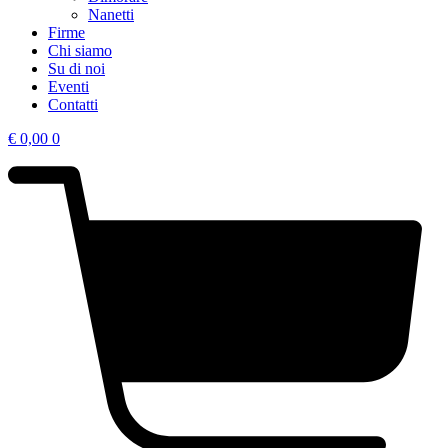
Nanetti
Firme
Chi siamo
Su di noi
Eventi
Contatti
€
0,00
0