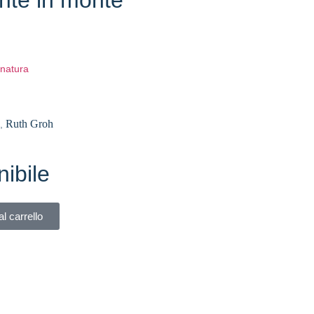
e natura
Ruth Groh
,
ibile
l carrello