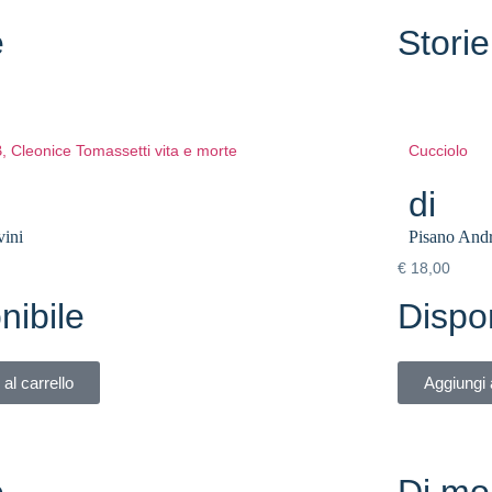
e
Storie
B, Cleonice Tomassetti vita e morte
Cucciolo
di
ini
Pisano And
€
18,00
nibile
Dispon
al carrello
Aggiungi a
e
Di mo