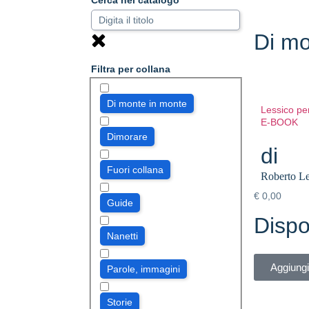
Cerca nel catalogo
Di mo
Filtra per collana
Di monte in monte
Lessico per
E-BOOK
Dimorare
di
Fuori collana
Roberto L
€
0,00
Guide
Dispo
Nanetti
Aggiungi 
Parole, immagini
Storie