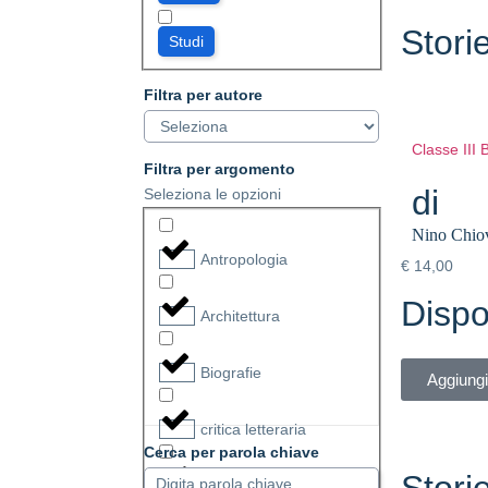
Stori
Studi
Filtra per autore
Classe III 
Filtra per argomento
di
Seleziona le opzioni
Nino Chiov
Antropologia
€
14,00
Dispo
Architettura
Biografie
Aggiungi 
critica letteraria
Cerca per parola chiave
Stori
Emigrazione