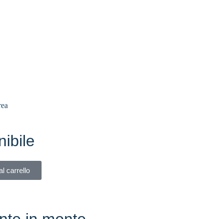
rea
ibile
l carrello
nte in monte