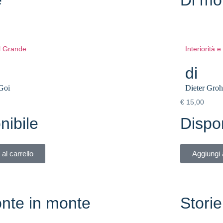
l Grande
Interiorità 
di
Goi
Dieter Groh
€
15,00
nibile
Dispon
al carrello
Aggiungi a
nte in monte
Storie