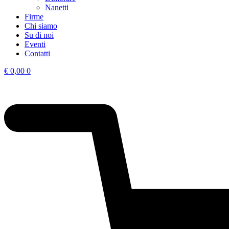
Nanetti
Firme
Chi siamo
Su di noi
Eventi
Contatti
€
0,00
0