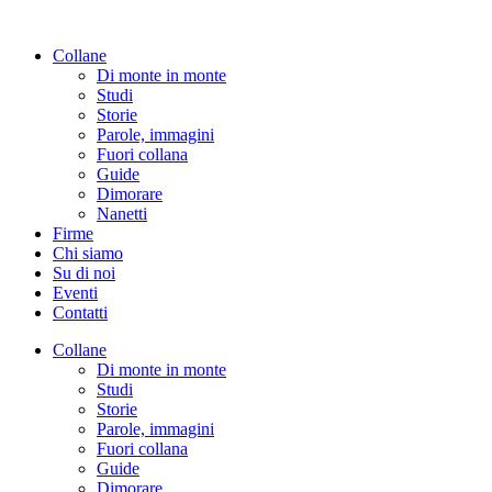
Vai
al
Collane
contenuto
Di monte in monte
Studi
Storie
Parole, immagini
Fuori collana
Guide
Dimorare
Nanetti
Firme
Chi siamo
Su di noi
Eventi
Contatti
Collane
Di monte in monte
Studi
Storie
Parole, immagini
Fuori collana
Guide
Dimorare