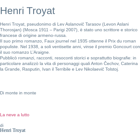
Henri Troyat
Henri Troyat, pseudonimo di Lev Aslanovič Tarasov (Levon Aslani
Thorosjan) (Mosca 1911 – Parigi 2007), è stato uno scrittore e storico
francese di origine armeno-russa.
Il suo primo romanzo, Faux journel nel 1935 ottenne il Prix du roman
populiste. Nel 1938, a soli ventisette anni, vinse il premio Goncourt con
il suo romanzo L’Araigne.
Pubblicò romanzi, racconti, resoconti storici e soprattutto biografie: in
particolare analizzò la vita di personaggi quali Anton Čechov, Caterina
la Grande, Rasputin, Ivan il Terribile e Lev Nikolaevič Tolstoj.
Di monte in monte
La neve a lutto
di
Henri Troyat