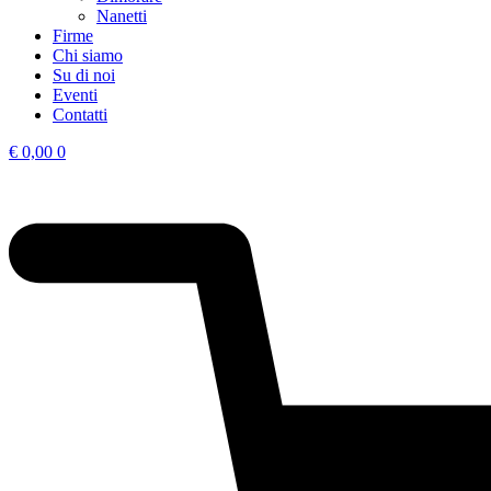
Nanetti
Firme
Chi siamo
Su di noi
Eventi
Contatti
€
0,00
0