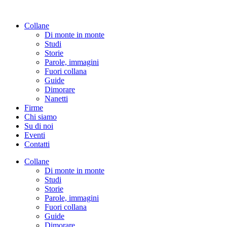
Vai
al
Collane
contenuto
Di monte in monte
Studi
Storie
Parole, immagini
Fuori collana
Guide
Dimorare
Nanetti
Firme
Chi siamo
Su di noi
Eventi
Contatti
Collane
Di monte in monte
Studi
Storie
Parole, immagini
Fuori collana
Guide
Dimorare