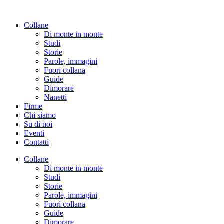
Vai
al
Collane
contenuto
Di monte in monte
Studi
Storie
Parole, immagini
Fuori collana
Guide
Dimorare
Nanetti
Firme
Chi siamo
Su di noi
Eventi
Contatti
Collane
Di monte in monte
Studi
Storie
Parole, immagini
Fuori collana
Guide
Dimorare