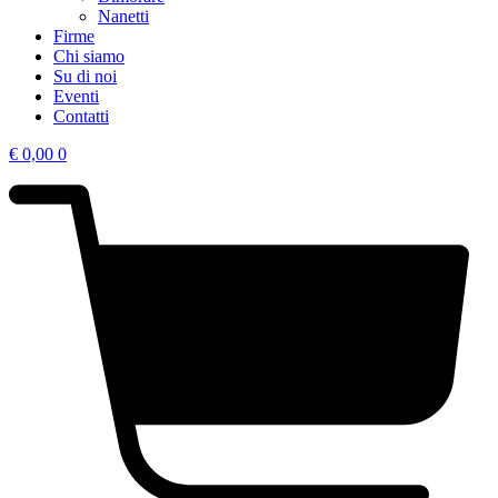
Nanetti
Firme
Chi siamo
Su di noi
Eventi
Contatti
€
0,00
0