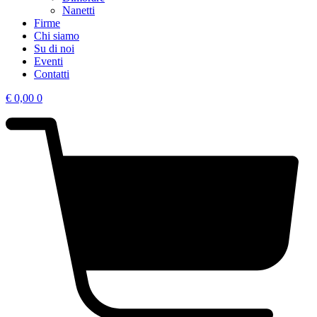
Nanetti
Firme
Chi siamo
Su di noi
Eventi
Contatti
€
0,00
0