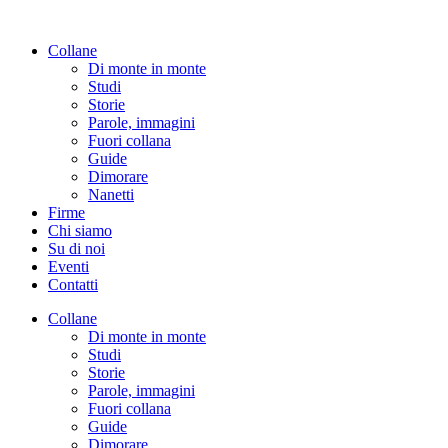
Vai
al
Collane
contenuto
Di monte in monte
Studi
Storie
Parole, immagini
Fuori collana
Guide
Dimorare
Nanetti
Firme
Chi siamo
Su di noi
Eventi
Contatti
Collane
Di monte in monte
Studi
Storie
Parole, immagini
Fuori collana
Guide
Dimorare