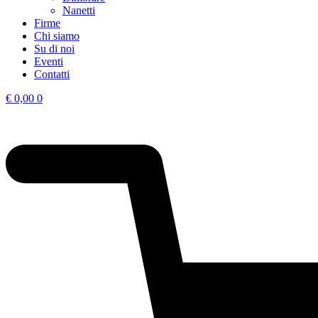
Nanetti
Firme
Chi siamo
Su di noi
Eventi
Contatti
€
0,00
0