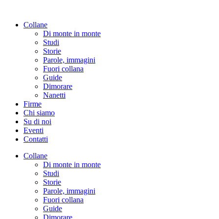
Vai
al
Collane
contenuto
Di monte in monte
Studi
Storie
Parole, immagini
Fuori collana
Guide
Dimorare
Nanetti
Firme
Chi siamo
Su di noi
Eventi
Contatti
Collane
Di monte in monte
Studi
Storie
Parole, immagini
Fuori collana
Guide
Dimorare